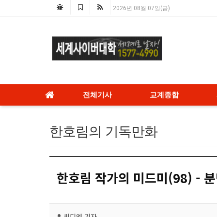
2026년 08월 07일(금)
전체기사
교계종합
한호림의 기독만화
한호림 작가의 미드미(98) - 
씨디엔
기자