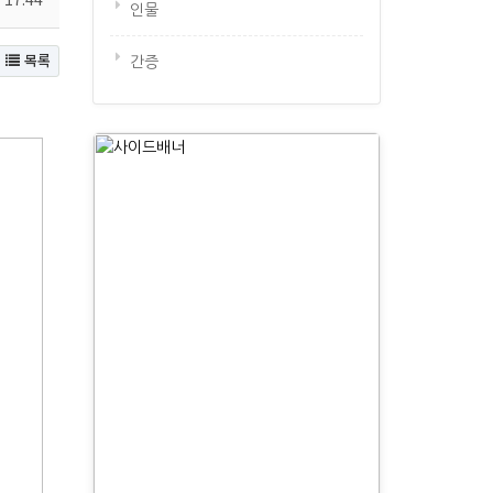
인물
목록
간증