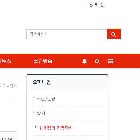
로그인
어뉴스
설교방송
오피니언
의 기독만화
사설/논평
칼럼
한호림의 기독만화
 17:44