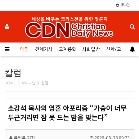
로그인
메인
전체기사
교계종합
사회일반
신학/교육
오
칼럼
HOME > 오피니언 > 칼럼
소강석 목사의 영혼 아포리즘 “가슴이 너무
두근거리면 잠 못 드는 밤을 맞는다”
유현우 기자
2026-06-28 09:23