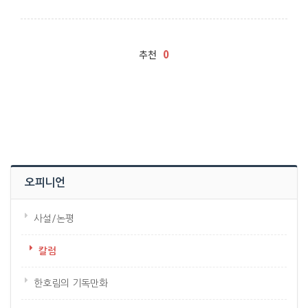
0
추천
오피니언
사설/논평
칼럼
한호림의 기독만화