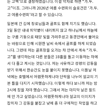
는 고백
’
으로 결정하였습니다
.
이걸 약자로 하면
“
가
.
두
.
고
”
이죠
.
그러니까
2026
년 여름 수련회의 슬로건은
‘
가
.
두
.
고 여름수련회
’
라고 할 수 있습니다
.
일본에 간 김에 장로님들과 골프도 함께 치기도 했습니다
.
3
일 동안 내내 뙤약볕이 내리쬐지 않고 하나님께서 하늘에
는 구름 기둥으로 태양 빛을 가려주셨고 동경만에서 불어오
는 바람으로 인해 시원한 날씨 속에서 골프를 하게 되었습
니다
.
그런데 저는 골프장을 오가는 차 안에서 계속
“
가
.
두
.
고
”
를 생각하는데 다른 분들은
18
홀을 돌고 이동하는 차에
서 다 졸고 계시는 것입니다
.
저는 사유하고 성령의 감동을
받기 위해서 한순간도 눈을 붙이지 못했습니다
.
이튿날 저
녁에는 호텔에서 어렴풋하게나마 단락을 나누어 설교의 기
본 틀을 다지기 시작했습니다
.
이렇게 하다 보니까 저는 밤
2
시에 잠을 자야 했습니다
.
그래서 저는 마지막 날은 필드
에 안 가고 싶었습니다
.
어렴풋하게나마 설교의 이미지가
잡히자 그 감동을 붙잡고 낮에 좀 더 구체적인 작업을 하고