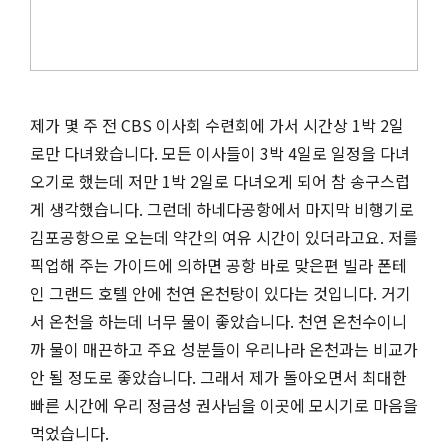
제가 몇 주 전
CBS
이사회 수련회에 가서 시간상
1
박
2
일
로만 다녀왔습니다
.
모든 이사들이
3
박
4
일로 일정을 다녀
오기로 했는데 저만
1
박
2
일로 다녀오게 되어 참 송구스럽
게 생각했습니다
.
그런데 하네다공항에서 마지막 비행기로
김포공항으로 오는데 약간의 여유 시간이 있더라고요
.
저를
픽업해 주는 가이드에 의하면 공항 바로 맞은편 빌라 폰테
인 그랜드 호텔 안에 천연 온천탕이 있다는 것입니다
.
거기
서 온천을 하는데 너무 물이 좋았습니다
.
천연 온천수이니
까 물이 매끈하고 주요 성분들이 우리나라 온천과는 비교가
안 될 정도로 좋았습니다
.
그래서 제가 돌아오면서 최대한
빠른 시간에 우리 정금성 권사님을 이곳에 모시기로 마음을
먹었습니다
.