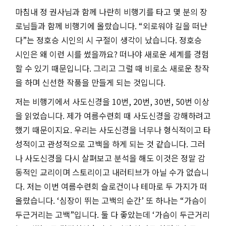
마침내 정 권사님과 함께 나란히 비행기를 타고 몇 분의 장
로님들과 함께 비행기에 올랐습니다
. “
외로워야 길을 떠난
다
”
는 정호승 시인의 시 구절이 생각이 났습니다
.
정호승
시인은 왜 이런 시를 썼을까요
?
떠나야 새로운 세계를 경험
할 수 있기 때문입니다
.
그리고 그럴 때 비로소 새로운 창작
을 하며 신선한 작품을 만들게 되는 것입니다
.
저는 비행기에서 사도신경을
10
번
, 20
번
, 30
번
, 50
번 이상
을 읽었습니다
.
제가 여름수련회 때 사도신경을 강해하려고
했기 때문이지요
.
우리는 사도신경을 너무나 형식적이고 타
성적이고 관성적으로 고백을 하게 되는 것 같습니다
.
그러
나 사도신경을 다시 살펴보고 분석을 해도 이것은 정말 감
동적인 교리이며 스토리이고 내러티브가 아닐 수가 없습니
다
.
저는 이번 여름수련회 슬로건이나 테마로 두 가지가 떠
올랐습니다
. ‘
심장이 뛰는 고백의 순간
’
또 하나는
“
가슴이
두근거리는 고백
”
입니다
.
둘 다 좋았는데
‘
가슴이 두근거리