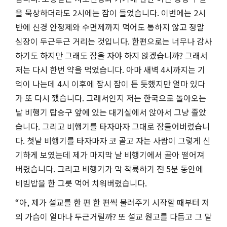
을 묵상하더라도
2
시에는 잠이 들었습니다
.
이번에는
2
시
반에 신경 안정제와 수면제까지 먹어도 통하지 않고 정말
심장이 두근두근 거리는 것입니다
.
한편으로는 너무나 감사
하기도 하지만 그래도 잠을 자야 하지 않겠습니까
?
그래서
저는 다시 한번 약을 먹었습니다
.
아마 새벽
4
시까지는 기
억이 나는데
4
시 이후에 잠시 잠이 든 듯했지만 얼마 있다
가 또 다시 깼습니다
.
그래서인지 저는 한국으로 돌아오는
날 비행기 탑승구 앞에 있는 대기실에서 앉아서 그냥 졸았
습니다
.
그리고 비행기를 타자마자 그대로 잠들어버렸습니
다
.
첫날 비행기를 타자마자 코 골고 자는 사람이 그렇게 신
기하게 보였는데 제가 마지막 날 비행기에서 골아 떨어져
버렸습니다
.
그리고 비행기가 막 착륙하기 전
5
분 동안에
비빔밥을 한 그릇 먹어 치워버렸습니다
.
“
아
,
제가 설교를 한 편 한 편씩 불러주기 시작할 때부터 저
의 가슴이 얼마나 두근거릴까
?
또 설교 원고를 다듬고 그 말