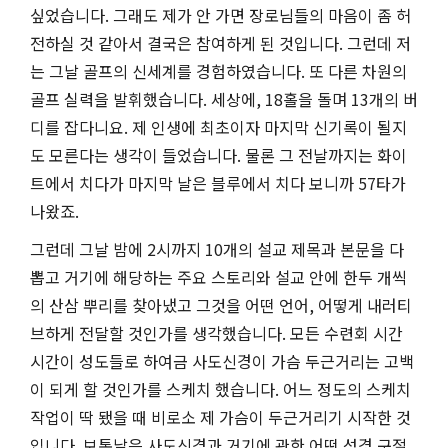
싶었습니다
.
그래도 제가 안 가면 장로님들의 마음이 좀 허
전하실 것 같아서 결국은 참여하게 된 것입니다
.
그런데 저
는 그날 골프의 신세계를 경험하였습니다
.
또 다른 차원의
골프 실력을 발휘했습니다
.
세상에
, 18
홀을 돌며
13
개의 버
디를 잡다니요
.
제 인생에 최초이자 마지막 신기록이 될지
도 모른다는 생각이 들었습니다
.
물론 그 전날까지는 화이
트에서 치다가 마지막 날은 블루에서 치다 보니까
57
타가
나왔죠
.
그런데 그날 밤에
2
시까지
10
개의 설교 제목과 본문을 다
뽑고 거기에 해당하는 주요 스토리와 설교 안에 한두 개씩
의 산삼 뿌리를 찾아냈고 그것을 어떤 언어
,
어떻게 내러티
브하게 전달할 것인가를 생각했습니다
.
모든 수련회 시간
시간이 성도들로 하여금 사도신경이 가슴 두근거리는 고백
이 되게 할 것인가를 스케치 했습니다
.
어느 정도의 스케치
작업이 딱 됐을 때 비로소 제 가슴이 두근거리기 시작한 것
입니다
.
보통날은 사도신경과 거기에 관한 어떤 성경 구절