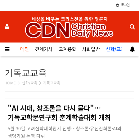
로그인
메인
전체기사
교계종합
사회일반
신학/교육
오
기독교교육
HOME > 신학/교육 > 기독교교육
"AI 시대, 창조론을 다시 묻다"…
기독교학문연구회 춘계학술대회 개최
5월 30일 고려신학대학원서 진행…창조론·유신진화론·AI와
생명기원 논쟁 다뤄