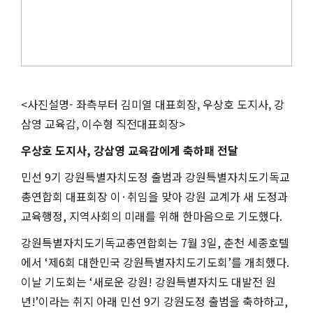
<사진설명- 좌측부터 김미열 대표회장, 우상호 도지사, 강
삼영 교육감, 이수형 직전대표회장>
우상호 도지사
,
강삼영 교육감에게 축하패 전달
민선
9
기 강원특별자치도정 출범과 강원특별자치도기독교
총연합회 대표회장 이
·
취임을 맞아 강원 교계가 새 도정과
교육행정
,
지역사회의 미래를 위해 한마음으로 기도했다
.
강원특별자치도기독교총연합회는
7
월
3
일
,
춘천 세종호텔
에서
‘
제
6
회 대한민국 강원특별자치도기도회
’
를 개최했다
.
이날 기도회는
‘
새로운 강원
!
강원특별자치도 대발전 원
년
!’
이라는 취지 아래 민선
9
기 강원도정 출범을 축하하고
,