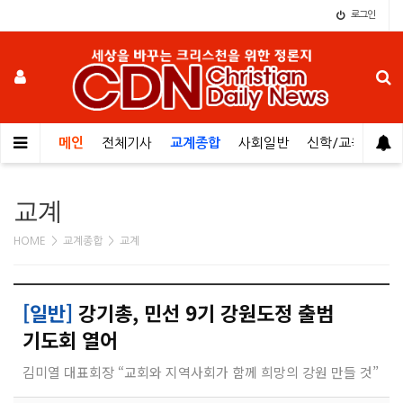
로그인
메인
전체기사
교계종합
사회일반
신학/교육
오
교계
HOME > 교계종합 > 교계
[일반]
강기총, 민선 9기 강원도정 출범
기도회 열어
김미열 대표회장 “교회와 지역사회가 함께 희망의 강원 만들 것”