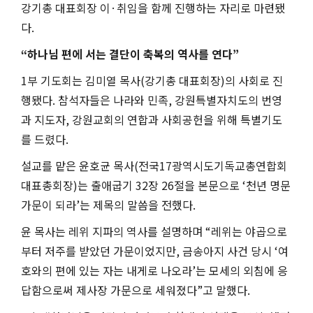
강기총 대표회장 이
·
취임을 함께 진행하는 자리로 마련됐
다
.
“
하나님 편에 서는 결단이 축복의 역사를 연다
”
1
부 기도회는 김미열 목사
(
강기총 대표회장
)
의 사회로 진
행됐다
.
참석자들은 나라와 민족
,
강원특별자치도의 번영
과 지도자
,
강원교회의 연합과 사회공헌을 위해 특별기도
를 드렸다
.
설교를 맡은 윤호균 목사
(
전국
17
광역시도기독교총연합회
대표총회장
)
는 출애굽기
32
장
26
절을 본문으로
‘
천년 명문
가문이 되라
’
는 제목의 말씀을 전했다
.
윤 목사는 레위 지파의 역사를 설명하며
“
레위는 야곱으로
부터 저주를 받았던 가문이었지만
,
금송아지 사건 당시
‘
여
호와의 편에 있는 자는 내게로 나오라
’
는 모세의 외침에 응
답함으로써 제사장 가문으로 세워졌다
”
고 말했다
.