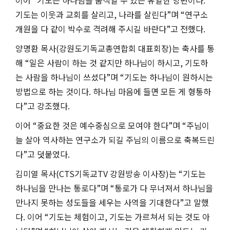
이어
“
기도는 하나님을 움직일 수 있는 유일한 방편이다
.
기도는 이웃과 교회를 살리고
,
나라를 살린다
”
며
“
연구소
개원을 다 같이 박수로 격려해 주시길 바란다
”
고 전했다
.
양명환 목사
(
강원도기독교총연합회 대표회장
)
는 축사를 통
해
“
일은 사람이 하는 것 같지만 하나님이 하시고
,
기도하
는 사람을 하나님이 쓰셨다
”
며
“
기도는 하나님이 원하시는
방법으로 하는 것이다
.
하나님 마음에 들면 모든 게 형통하
다
”
고 강조했다
.
이어
“
중요한 것은 예수중심으로 모여야 한다
”
며
“
주님이
늘 살아 역사하는 연구소가 되길 주님의 이름으로 축복드린
다
”
고 덧붙였다
.
김미열 목사
(CTS
기독교
TV
강원방송 이사장
)
는
“
기도는
하나님을 만나는 통로다
”
며
“
통로가 다 무너져서 하나님을
만나지 못하는 성도들을 세우는 사역을 기대한다
”
고 말했
다
.
이어
“
기도는 체험이고
,
기도는 가르쳐서 되는 것도 아