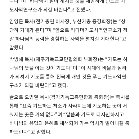
니다
”
며
“
하나님이 살아 계시는 것을 체험하게 만드는 기
도사역연구소가 되길 바란다
”
고 전했다
.
임영문 목사
(
전기총연 이사장
,
부산기총 증경회장
)
는
“
상
당히 기대가 된다
”
며
“
앞으로 리디머기도사역연구소가 정
말 하나님
의 능력을 경험하는 사역을 펼치길 기대한다
”
고
말했다
.
박병해 목사
(
제주기독교교단협의회 부회장
)
는
“
기도는 하
나님의 뜻을 아는 것이 기도다
”
며
“
이 시대에 바울과 실라
가 되셔서 기도를 통해 전국에 매인 것을 푸는 기도사역연
구소가 되길 바란다
”
고 했다
.
끝으로 오범열 목사
(
경기기독교총연합회 총회장
)
는 축사를
통해
“
요즘 기도하는 처소가 사라지는데 기도하는 곳이 세
워지는 곳은 거의 없다
”
며
“
말씀과 기도로 디자인하시고
하나님의 응답과 은혜로 채색되어 가는 역사가 일어나길 축
하드린다
”
고 말했다
.