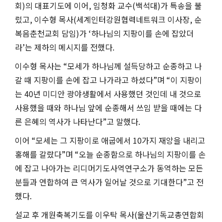
회
)
의 대표기도에 이어
,
임청화 교수
(
백석대
)
가 특송을 불
렀고
,
이수형 목사
(
세계인터강원협력네트워크 이사장
,
순
복음춘천교회 담임
)
가
‘
하나님의 지팡이를 손에 잡았더
라
’
는 제하의 메시지를 전했다
.
이수형 목사는
“
모세가 하나님께 설득당하고 순종하고 나
갈 때 지팡이를 손에 잡고 나가라고 하셨다
”
며
“
이 지팡이
는
40
년 미디안 광야생활에서 사용했던 것인데 내 것으로
사용했을 때와 하나님 앞에 순종해서 쓰임 받을 때에는 다
른 은혜의 역사가 나타난다
”
고 말했다
.
이어
“
모세는 그 지팡이로 애굽에서
10
가지 재앙을 내리고
홍해를 갈랐다
”
며
“
오늘 순종함으로 하나님의 지팡이를 손
에 잡고 나아가는 리디머기도사역연구소가 동역하는 모든
분들과 연합하여 큰 역사가 일어날 것으로 기대한다
”
고 전
했다
.
설교 후 개원축복기도를 이우탁 목사
(
울산기독교총연합회