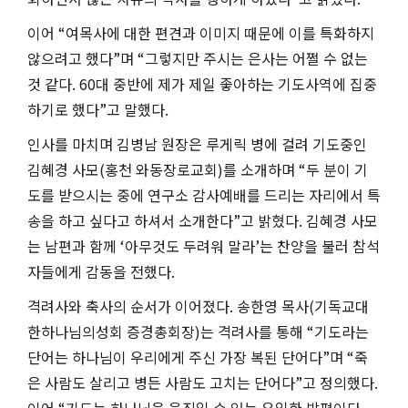
이어
“
여목사에 대한 편견과 이미지 때문에 이를 특화하지
않으려고 했다
”
며
“
그렇지만 주시는 은사는 어쩔 수 없는
것 같다
. 60
대 중반에 제가 제일 좋아하는 기도사역에 집중
하기로 했다
”
고 말했다
.
인사를 마치며 김병남 원장은 루게릭 병에 걸려 기도중인
김혜경 사모
(
홍천 와동장로교회
)
를 소개하며
“
두 분이 기
도를 받으시는 중에 연구소 감사예배를 드리는 자리에서 특
송을 하고 싶다고 하셔서 소개한다
”
고 밝혔다
.
김혜경 사모
는 남편과 함께
‘
아무것도 두려워 말라
’
는 찬양을 불러 참석
자들에게 감동을 전했다
.
격려사와 축사의 순서가 이어졌다
.
송한영 목사
(
기독교대
한하나님의성회 증경총회장
)
는 격려사를 통해
“
기도라는
단어는 하나님이 우리에게 주신 가장 복된 단어다
”
며
“
죽
은 사람도 살리고 병든 사람도 고치는 단어다
”
고 정의했다
.