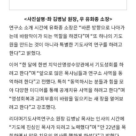
<사진설명-좌 김병남 원장, 우 유화종 소장>
연구소 소개 시간에 유화종 소장은
“
바른 방향으로 나아가
는데 바람막이가 되는 역할을 하겠다
”
며
“
또 하나의 기도
원을 만드는 것이 아니라 특별한 기도사역 연구를 하려고
한다
”
고 밝혔다
.
이어
“
한 달에 한번 치악산명성수양관에서 기도성회를 하
려고 한다
”
며
“
앞으로 많은 목사님들과 연구소 사역을 동
역하려 한다
”
고 전했다
.
특히
“
동역하시는 분들과 힘을 모
아 다양한 미디어를 통해 공개치유 사역을 하려고 한다
”
며
“
영성회복과 교회부흥의 바람을 일으키는 새 장을 열어보
려고 한다
”
고 강조했다
.
리더머기도사역연구소 원장 김병남 목사는 인사의 시간에
“
기도에 진심인 목사가 되려고 노력했다
”
며
“
만
22
년을 목
회하면서 많은 치유의 역사를 행하게 하셨다
”
고 밝혔다
.