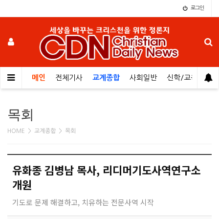
로그인
메인
전체기사
교계종합
사회일반
신학/교육
오
목회
HOME > 교계종합 > 목회
유화종 김병남 목사, 리디머기도사역연구소
개원
기도로 문제 해결하고, 치유하는 전문사역 시작