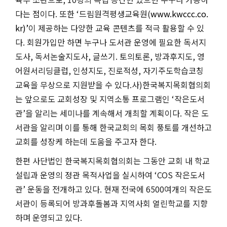
다는 점이다
.
또한
‘
드림원격평생교육원
(
www.kwccc.co.
kr)’
이 제공하는 다양한 교육 콘텐츠를 적극 활용할 수 있
다
.
회원가입만 하면 누구나 도서관 운영에 필요한 독서지
도사
,
독서논술지도사
,
글쓰기
.
토의토론
,
방과후지도
,
영
어원서리딩클럽
,
인성지도
,
진로적성
,
자기주도학습코칭
교육을 무상으로 지원받을 수 있다
.
사
)
한국복지목회협의회
는 앞으로도 교회성장 및 지역소통 프로그램인
‘
작은도서
관
’
을 알리는 세미나를 계속해서 개최할 계획이다
.
작은 도
서관을 알리며 이를 통해 한국교회의 목회 풍토를 개선하고
교회를 성장케 하는데 도움을 주고자 한다
.
한편 사단법인 한국복지목회협의회는 그동안 교회 내 학교
설립과 운영의 정관 목적사업을 실시하여
‘COS
작은도서
관
’
운동을 전개하고 있다
.
현재 전국에
6500
여개의 작은도
서관이 등록되어 방과후돌봄과 지역사회 열린학교를 지향
하며 운영되고 있다
.