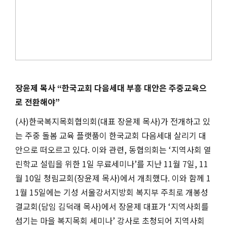
장윤제 목사
“
한국교회 다음세대 부흥 대안은 주중교육으
로 전환해야
”
(
사
)
한국복지목회협의회
(
대표 장윤제 목사
)
가 전개하고 있
는 주중 돌봄 교육 플랫품이 한국교회 다음세대 살리기 대
안으로 떠오르고 있다
.
이와 관련
,
동협의회는
‘
지역사회 열
린학교 설립을 위한
1
일 무료세미나
’
를 지난
11
월
7
일
, 11
월
10
일 청림교회
(
장윤제 목사
)
에서 개최했다
.
이와 함께
1
1
월
15
일에는 기성 서울강서지방회 복지부 주최로 개봉성
결교회
(
담임 김덕래 목사
)
에서 장윤제 대표가
‘
지역사회를
섬기는 마을 복지목회 세미나
’
강사로 초청되어 지역사회