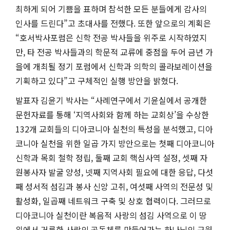
최하게 되어 기쁨을 표하며 참석한 모든 분들에게 감사의
인사를 드린다”고 초대사를 전했다. 또한 앞으로의 계획은
“호서박사포럼은 신학 전공 박사들을 위주로 시작하였지
만, 타 전공 박사들과의 학문적 교류에 중점을 두어 금년 가
을에 개최될 정기 포럼에서 신학과 의학의 콜라보레이션을
기획하고 있다”고 구체적인 실행 방안을 밝혔다.
발표자 김윤기 박사는 “사례연구에서 기윤실에서 공개한
문헌자료를 통해 ‘지역사회와 함께 하는 교회상’을 수상한
132개 교회들의 디아코니아 실천의 특성을 분석했고, 디아
코니아 실천을 위한 일곱 가지 방안으로는 첫째 디아코니아
신학과 목회 철학 정립, 둘째 교회 핵심사역 설정, 셋째 자
원봉사자 발굴 양성, 넷째 지역사회 필요에 대한 응답, 다섯
째 성서적 섬김과 봉사 신앙 고취, 여섯째 사역의 전문성 및
활성화, 일곱째 네트워크 구축 및 상호 협력이다. 그러므로
디아코니아 실천이란 복음적 사랑의 섬김 사역으로 이 땅
위에서 거룩한 사랑의 공동체를 만들어가는 하나님의 구원