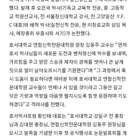
했다. 발제 후 오은국 박사(기독교 교육학 전공, 중․고등학
교 학원선교사, 전 서울장신대학교 강사, 전 고양일산 Y.F.
C 대표)와 배혁 박사(실천신학 전공, 현 리장로교회 담임 목
사, 예장총회 부흥사회 서기)가 논찬했다.
호서대학교 연합신학전문대학원 원장 김동주 교수는 “먼저
호서 박사님들의 새로운 도전과 벤처정신에 박수를 보내며,
가르침을 주고 받은 스승과 제자의 관계를 벗어나 큰 날개
짓으로 멀리 날아오르시기를 기원한다”며 “그 과정에서 혹
시 도움이 필요하다면 여러분 뒤에 호서대학교 연합신학전
문대학원 교수들이 언제나 서 있을 것이라고 그동안 갈고
닦은 기량과 역량을 마음껏 펼치시도록 힘껏 응원하며 기도
하겠다”고 격려사를 전했다.
호서박사포럼 황인태 대표는 “호서대학교 강일구 전 총장
님과 김대현 총장님, 연합신학전문대학원 김동주 원장님을
모시고 발족을 기념한 이후 첫 공식행사로 논문발표회를 개