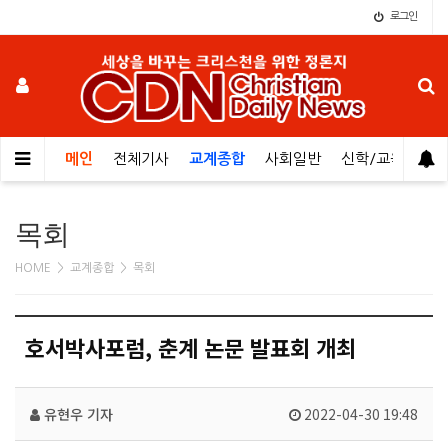
로그인
메인
전체기사
교계종합
사회일반
신학/교육
오
목회
HOME > 교계종합 > 목회
호서박사포럼, 춘계 논문 발표회 개최
유현우 기자
2022-04-30 19:48