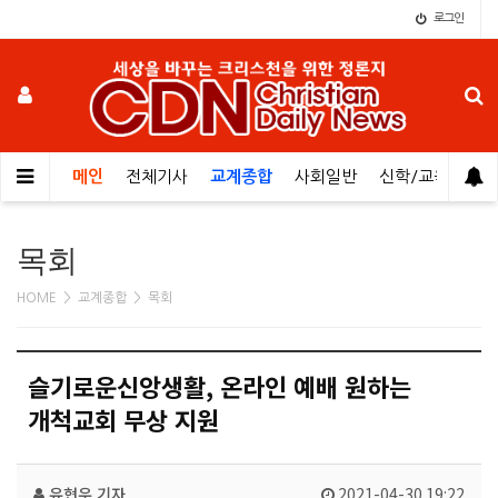
로그인
메인
전체기사
교계종합
사회일반
신학/교육
오
목회
HOME > 교계종합 > 목회
슬기로운신앙생활, 온라인 예배 원하는
개척교회 무상 지원
유현우 기자
2021-04-30 19:22