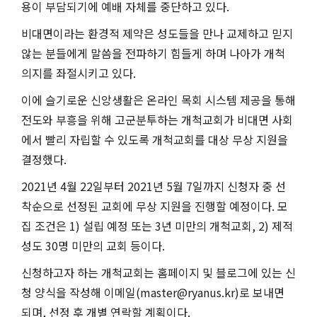
용이 부담되기에 예배 자체를 중단하고 있다
.
비대면이라는 환경적 제약은 성도들을 만나 교제하고 믿지
않는 분들에게 말씀을 전파하기 힘들게 하며 나아가 개척
의지를 좌절시키고 있다
.
이에 슬기로운 신앙생활은 온라인 목회 시스템 제공을 통해
전도와 부흥을 위해 고군분투하는 개척교회가 비대면 사회
에서 빨리 자립할 수 있도록 개척교회를 대상 무상 지원을
결정했다
.
2021
년
4
월
22
일부터
2021
년
5
월
7
일까지 신청자 중 선
착순으로 선정된 교회에 무상 지원을 진행할 예정이다
.
모
집 조건은
1)
설립 예정 또는
3
년 미만의 개척교회
, 2)
제적
성도
30
명 미만의 교회 등이다
.
신청하고자 하는 개척교회는 홈페이지 및 블로그에 있는 신
청 양식을 작성해 이메일
(master@ryanus.kr)
로 보내면
되며
,
선정 후 개별 연락할 계획이다
.