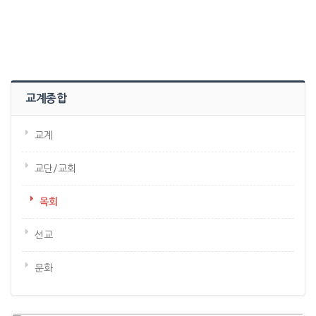
교계종합
교계
교단/교회
목회
선교
문화