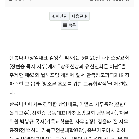
이전글
다음글
목록
샬롬나비(상임대표 김영한 박사)는 5월 20일 과천소망교회
(장현승 목사 시무)에서 “창조신앙과 유신진화론 비판”을
주제한 제63회 월례포럼 개최에 앞서 한국창조과학회(회장
하주헌 교수)와 ‘창조론 홍보를 위한 교류협약식’을 체결했
다.
샬롬나비에서는 김영한 상임대표, 이일호 사무총장(칼빈대
은퇴교수), 장현승 공동대표(과천소망교회 담임목사), 자문
위원 박봉규 목사(기독교학술원 사무총장), 김윤태 전 사무
총장(전 백석대 기독교전문대학원장), 중보기도이사 최성
대 목사(라이프영성원 교수), 구제이사 이은희 집사(덩키앤