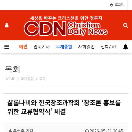
로그인
메인
전체기사
교계종합
사회일반
신학/교육
오
목회
HOME > 교계종합 > 목회
샬롬나비와 한국창조과학회 ‘창조론 홍보를
위한 교류협약식’ 체결
유현우 기자
2026-05-31 20:45