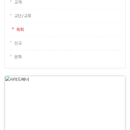
교계
교단/교회
목회
선교
문화