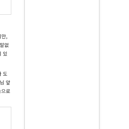
지만,
 말없
이 있
나 도
님 앞
눔으로