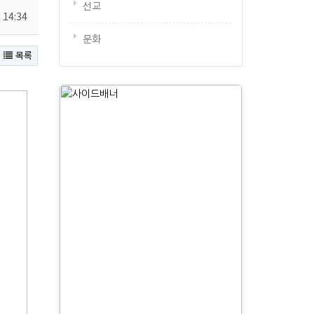
선교
 14:34
문화
목록