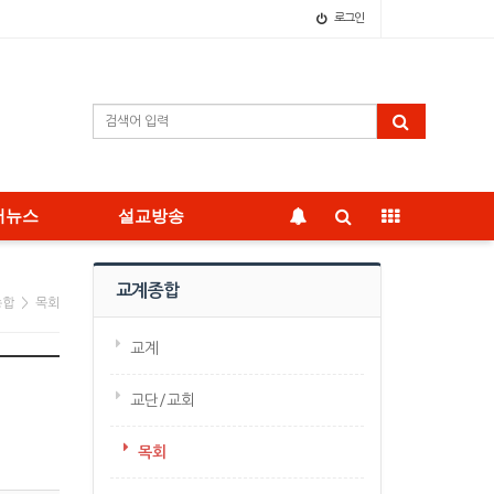
로그인
어뉴스
설교방송
교계종합
종합 > 목회
교계
교단/교회
목회