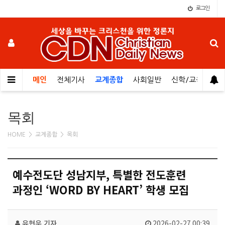
로그인
메인
전체기사
교계종합
사회일반
신학/교육
오
목회
HOME > 교계종합 > 목회
예수전도단 성남지부, 특별한 전도훈련
과정인 ‘WORD BY HEART’ 학생 모집
유현우 기자
2026-02-27 00:39