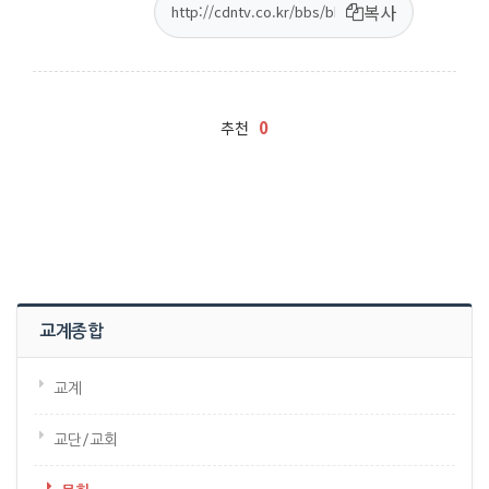
복사
0
추천
교계종합
교계
교단/교회