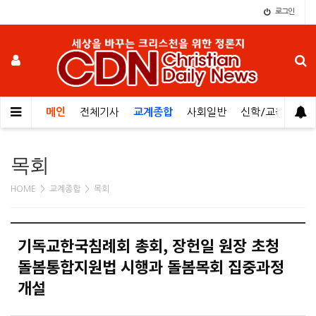
로그인
메인
전체기사
교계종합
사회일반
신학/교육
오
목회
HOME > 교계종합 > 목회
기독교한국침례회 총회, 장헌일 원장 초청
돌봄통합지원법 시행과 돌봄목회 집중과정
개설