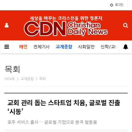
로그인
메인
전체기사
교계종합
사회일반
신학/교육
오
목회
HOME > 교계종합 > 목회
교회 관리 돕는 스타트업 치윰, 글로벌 진출
‘시동’
호주 서비스 출시… 글로벌 기업으로 본격 발돋움