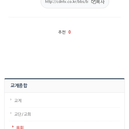
복사
0
추천
교계종합
교계
교단/교회
목회