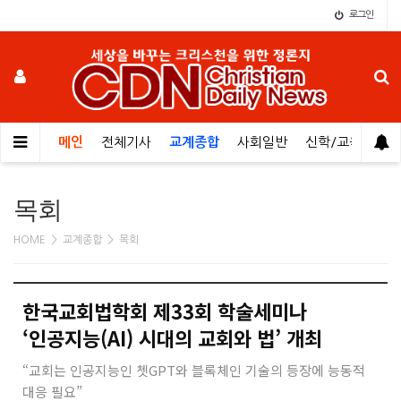
로그인
메인
전체기사
교계종합
사회일반
신학/교육
오
목회
HOME > 교계종합 > 목회
한국교회법학회 제33회 학술세미나
‘인공지능(AI) 시대의 교회와 법’ 개최
“교회는 인공지능인 쳇GPT와 블록체인 기술의 등장에 능동적
대응 필요”