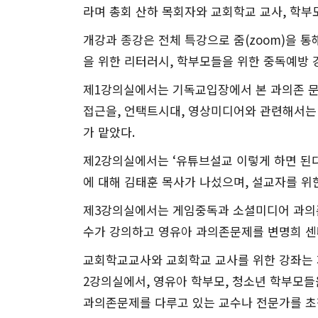
라며 총회 산하 목회자와 교회학교 교사
,
학부
개강과 종강은 전체 특강으로 줌
(zoom)
을 통
을 위한 리터러시
,
학부모들을 위한 중독예방 
제
1
강의실에서는 기독교입장에서 본 과의존 문
접근을
,
언택트시대
,
영상미디어와 관련해서는
가 맡았다
.
제
2
강의실에서는
‘
유튜브설교 이렇게 하면 된
에 대해 김태훈 목사가 나섰으며
,
설교자를 위
제
3
강의실에서는 게임중독과 소셜미디어 과의
수가 강의하고 영유아 과의존문제를 변명희 센
교회학교교사와 교회학교 교사를 위한 강좌는
2
강의실에서
,
영유아 학부모
,
청소년 학부모들
과의존문제를 다루고 있는 교수나 전문가를 