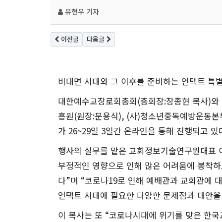
유현우 기자
이전글
다음글
비대면 시대와 그 이후를 준비하는 언택트 특
대한예수교장로회총회
(
총회장
:
장종현 목사
)
와
흥원
(
원장
:
문용식
), (
사
)
청소년중독예방운동본
가
26~29
일
3
일간 온라인을 통해 진행되고 있
행사의 실무를 맡은 교회정보기술연구원대표 
부정적인 영향으로 인해 많은 어려움에 봉착하
다
”
며
“
코로나
19
로 인해 예배관과 교회관에 
언택트 시대에 필요한 다양한 문제점과 대안을
이 목사는 또
“
코로나시대에 위기를 맞은 한국교