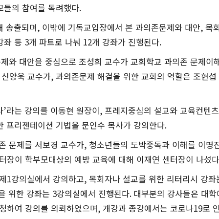
모들의 참여를 독려했다
.
해 송출되며
,
이밖에 기독교입장에서 본 과의존문제와 대안
,
목
강좌 등
3
개 파트로 나눠
12
개 강좌가 진행된다
.
제와 대안을 중심으로 조성희 교수가 교회학교 과의존 문제이
 신양욱 교수가
,
과의존문제 해결을 위한 교회의 역할은 조현섭
다
’
라는 강의를 이동현 원장이
,
프레지중심의 설교와 교육컨텐
한 프리젠테이션 기법을 문인수 목사가 강의한다
.
존 문제를 서보경 교수가
,
청소년들의 도박중독과 이해를 이명진
터장이 학부모대상의 예방 교육에 대해 이재연 센터장이 나섰
 제
1
강의실에서 강의하고
,
목회자나 설교를 위한 리터리시 강좌
을 위한 강좌는
3
강의실에서 진행된다
.
대부분의 강사들은 대학
초청하여 강의를 의뢰하였으며
,
개강과 종강에서는 코로나
19
로 