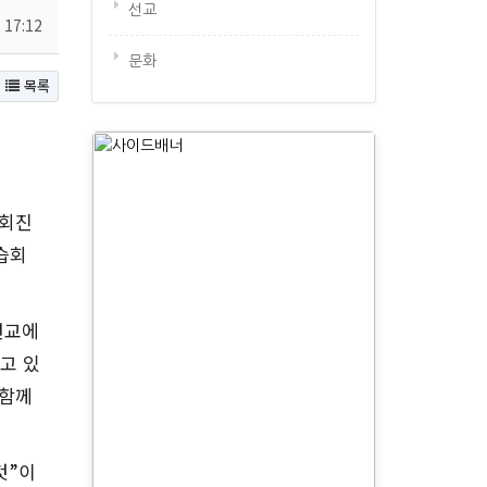
선교
 17:12
문화
목록
회진
습회
선교에
고 있
 함께
것
”
이