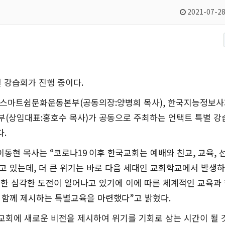
2021-07-28
별 강습회가 진행 중이다
.
 스마트쉼문화운동본부
(
공동의장
:
양병희 목사
),
한국지능정보사
부
(
상임대표
:
홍호수 목사
)
가 공동으로 주최하는 언택트 특별 강
다
.
이동현 목사는
“
코로나
19
이후 한국교회는 예배와 친교
,
교육
,
고 있는데
,
더 큰 위기는 바로 다음 세대인 교회학교에서 발생하
대한 심각한 도전이 일어나고 있기에 이에 따른 체계적인 교육과
 함께 제시하는 특별교육을 마련했다
”
고 밝혔다
.
회에 새로운 비전을 제시하여 위기를 기회로 삼는 시간이 될 