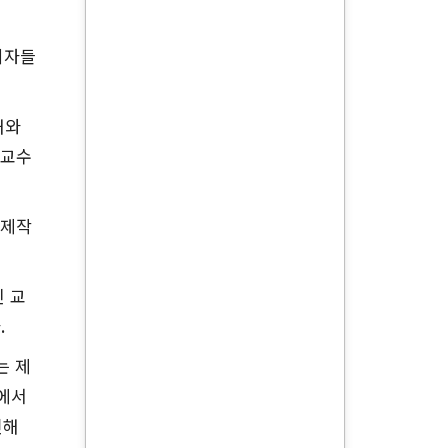
회자들
해와
 교수
츠제작
 교
다
.
는 제
에서
인해