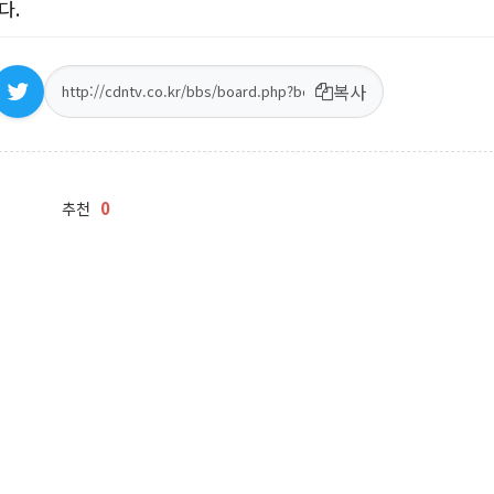
룬다
.
복사
0
추천