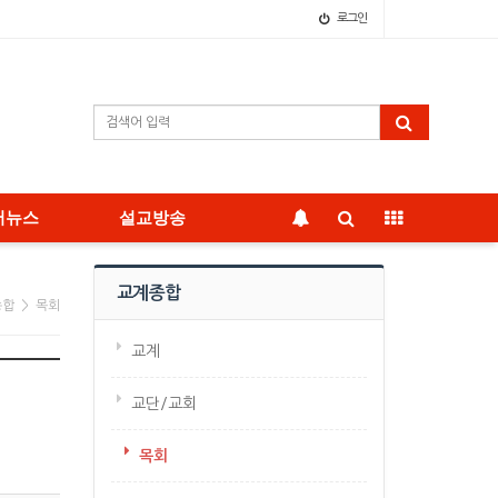
로그인
어뉴스
설교방송
교계종합
종합 > 목회
교계
교단/교회
목회