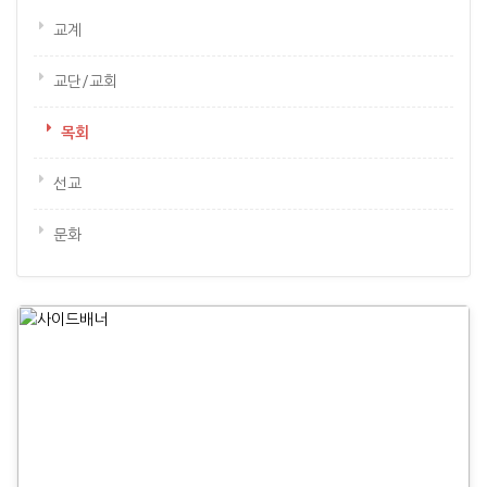
교계
교단/교회
목회
선교
문화