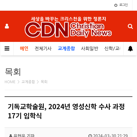
로그인
메인
전체기사
교계종합
사회일반
신학/교육
오
목회
HOME > 교계종합 > 목회
기독교학술원, 2024년 영성신학 수사 과정
17기 입학식
유현우 기자
2024-03-30 21:29