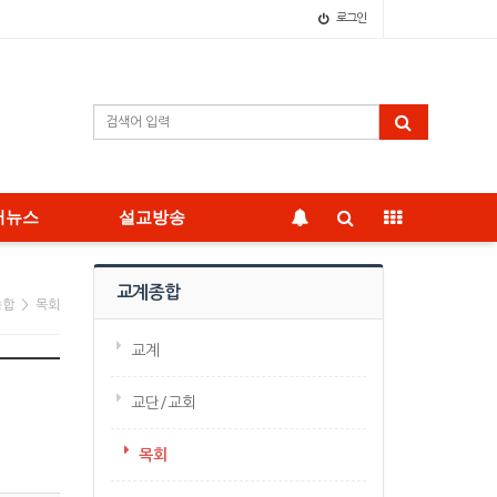
로그인
어뉴스
설교방송
교계종합
종합 > 목회
교계
교단/교회
목회