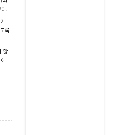
다.
에게
하도록
 많
정에