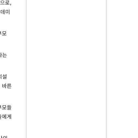
으로,
카데미
부모
라는
외설
 바른
부모들
들에게
나의