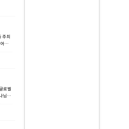
동 주최
짚어보
 글로벌
하나님이