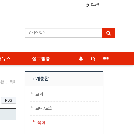
로그인
어뉴스
설교방송
교계종합
종합 > 목회
교계
RSS
교단/교회
목회