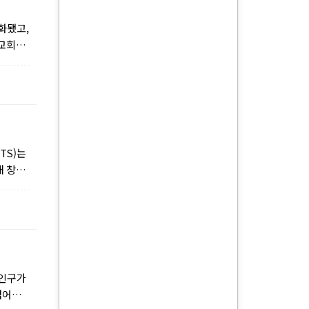
화됐고,
 교회에
TS)는
해 창의
 인구가
넘어갈