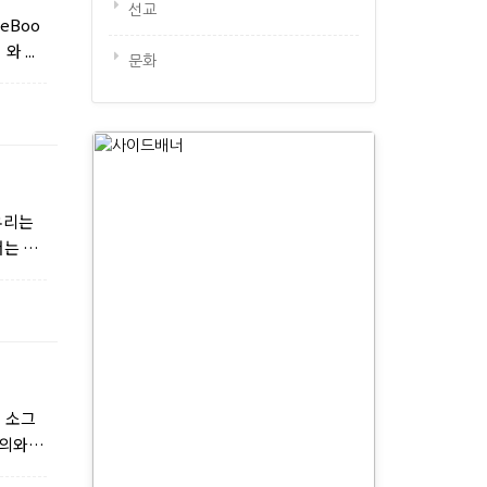
선교
eBoo
 ...
문화
우리는
서는 한
기 소그
의와 온