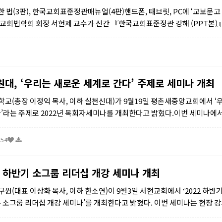
(3판), 한국교회표준정관매뉴얼(4판)핸드폰, 태브릿, PC에 ‘교보문고 
국교회법학회 회장 서헌제 교수가 신간 『한국교회표준정관 강해 (PPT본)』와
대, ‘우리는 새로운 세계로 간다’ 주제로 세미나 개최
(총장 이정익 목사, 이하 실천신대)가 9월19일 평촌새중앙교회에서 ‘
’라는 주제로 2022년 목회자세미나를 개최한다고 밝혔다.이번 세미나에
기 상황이었던 코로나 기간 동안 새로운 사역을 개척한 교회들의...
:54
2 하반기 소그룹 리더십 개강 세미나 개최
(대표 이상화 목사, 이하 한소연)이 9월3일 서현교회에서 ‘2022 하반
 소그룹 리더십 개강 세미나’를 개최한다고 밝혔다. 이번 세미나는 현장 강
여 진행될 예정이다.한소연은 현재의 상황을 대면 관계의...