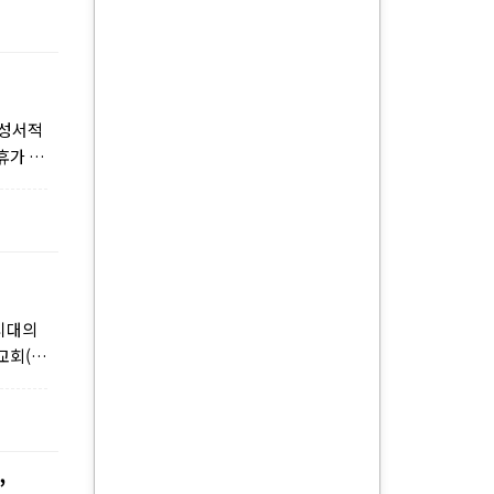
 성서적
휴가 기
시대의
교회(이
”