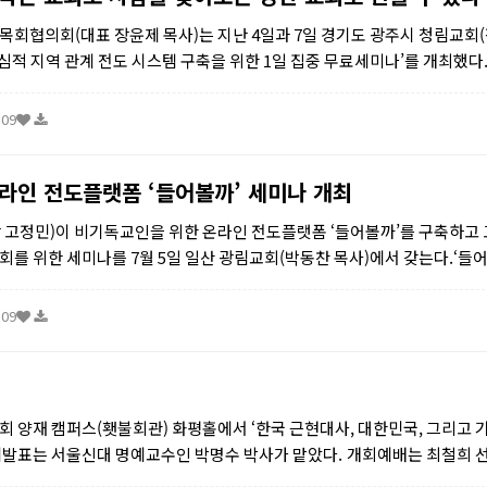
회협의회(대표 장윤제 목사)는 지난 4일과 7일 경기도 광주시 청림교회
중심적 지역 관계 전도 시스템 구축을 위한 1일 집중 무료세미나’를 개최했다
공간 10평을 북카페로 만들어 지역사회의 필...
:09
라인 전도플랫폼 ‘들어볼까’ 세미나 개최
고정민)이 비기독교인을 위한 온라인 전도플랫폼 ‘들어볼까’를 구축하고
를 위한 세미나를 7월 5일 일산 광림교회(박동찬 목사)에서 갖는다.‘들어
 9만명이 접속하고 330만 건의 이상의 페이지 조회수를 ...
:09
회 양재 캠퍼스(횃불회관) 화평홀에서 ‘한국 근현대사, 대한민국, 그리고 
주제발표는 서울신대 명예교수인 박명수 박사가 맡았다. 개회예배는 최철희 선교