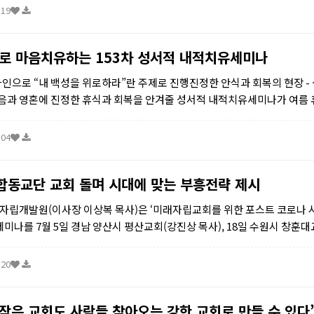
:19
로 마음치유하는 153차 성서적 내적치유세미나
 온라인으로 “내 백성을 위로하라”란 주제로 진행진정한 안식과 회복의 현장 -
과 영혼에 진정한 휴식과 회복을 안겨줄 성서적 내적치유세미나가 여름 
 11일까지 4일간 온라인으로 진행된다.주서택 목사는 ...
:04
 합동교단 교회 돌며 시대에 맞는 부흥전략 제시
자립개발원(이사장 이상복 목사)은 ‘미래자립교회를 위한 포스트 코로나 
세미나를 7월 5일 경남 양산시 평산교회(강진상 목사), 18일 수원시 창훈대
 대전 대전중앙교회(고석찬 목사)에서 개최했다.&nbs...
:20
“작은 교회도 사람들 찾아오는 강한 교회로 만들 수 있다