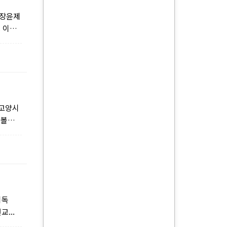
(장윤제
. 이날
 고양시
볼까’
기독
...