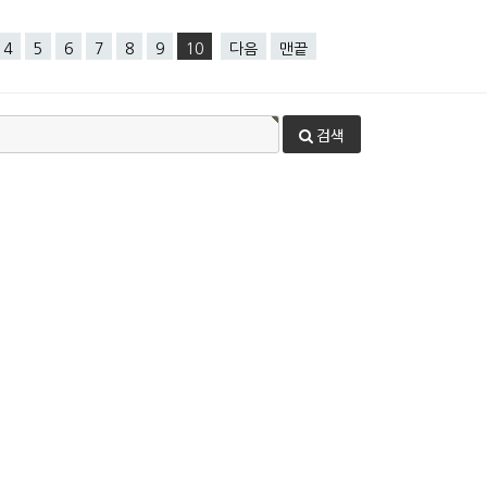
4
5
6
7
8
9
10
다음
맨끝
검색