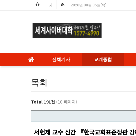
2026년 08월 06일(목)
전체기사
교계종합
목회
Total 191건
(10 페이지)
서헌제 교수 신간 『한국교회표준정관 강해