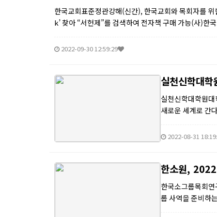
한국교회표준정관강해(신간), 한국교회와 목회자를 위한 법
k’ 찾아 “서헌제”를 검색하여 전자책 구매 가능(사)한
2022-09-30 12:59:29
실천신학대학원
실천신학대학원대학교
새로운 세계로 간다
국교회의 극심한 위
2022-08-31 18:19
한소원, 202
한국소그룹목회연구원
룹 사역을 준비하는
라인 강의를 병행하