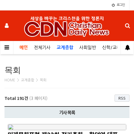
로그인
메인
전체기사
교계종합
사회일반
신학/교육
오
목회
HOME > 교계종합 > 목회
Total 191건
(3 페이지)
RSS
기사 목록