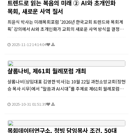
트렌드로 읽는 복음의 미래 ② AI와 초개인화
목회, 새로운 사역 질서
최윤식 박사는 미래목회포럼 ‘2026년 한국교회 트렌드와 목회계
획’ 강의에서 AI와 초개인화가 교회의 새로운 사역 방식을 결정짓
는 핵심 키워드라고 강조했다.그는 “AI는 단순한 기술이 아니라,
교회가 잃어버린 ‘1대1 제자훈련’을 다시 회복시킬 도구가 될 수
2025-11-12 14:14:04
있다”고 ...
샬롬나비, 제61회 월례포럼 개최
샬롬나비(상임대표 김영한 박사)는 10월 22일 과천소망교회(장현
승 목사 시무)에서 “말씀과 AI시대”를 주제로 제61회 월례포럼을
개최하였다. 주제발표는 백석문화대학교 총장이신 이경직 교수께
서 맡았다.월례포럼은 과천소망교회 수요일 저녁 예배에 과천소
2025-10-31 01:51:39
망교회 성도들이 함...
목회데이터연구소, 청빙 담임목사 조건, 50대