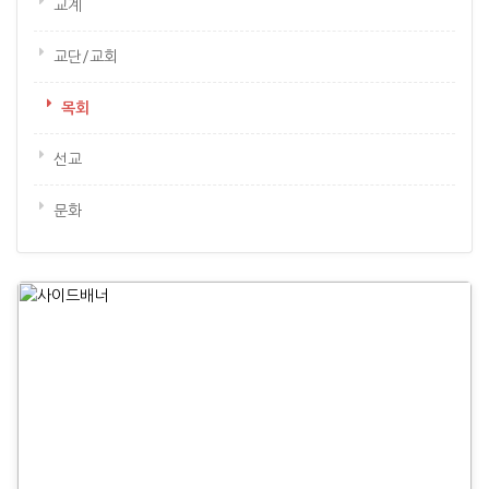
교계
교단/교회
목회
선교
문화