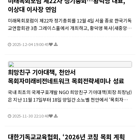
미래목회포럼 제22차 정기총회…황덕영 대표,
이상대 이사장 연임
미래목회포럼이 제22차 정기총회를 12월 4일 서울 종로 한국기독
교연합회관 3층 그레이스홀에서 개최하고, 황덕영 목사(새중앙교
회)를 대표로, 이상대 목사(서광교회)를 이사장으로 각각 연임 선
임했다.황덕영 대표는 인사말을 통해 “부족한 저를 다시 세워주신
2025-12-04 19:00:45
하나님의 은혜에...
희망친구 기아대책, 천안서
목회자미래비전네트워크 목회전략세미나 성료
국내 최초의 국제구호개발 NGO 희망친구 기아대책(회장 최창남)
은 지난 11월 17일부터 18일 양일간 소노벨 천안에서 ‘목회자미래
비전네트워크 목회전략세미나’를 개최했다고 21일 밝혔다.이번
세미나는 희망친구 기아대책이 운영하는 4050 목회자들의 모임
2025-11-30 22:10:48
인 ‘목회자미래비...
대한기독교교육협회, ‘2026년 코칭 목회 계획