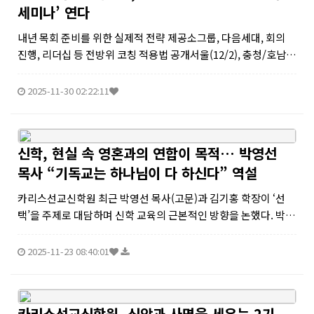
세미나’ 연다
내년 목회 준비를 위한 실제적 전략 제공소그룹, 다음세대, 회의
진행, 리더십 등 전방위 코칭 적용법 공개서울(12/2), 충청/호남
(12/11), 충청/영남(12/16) 등 3개 권역 순회 개최대한기독교교
육협회(이사장 신상범 목사, 사무총장 유윤종 목사)가 다가오는 ...
2025-11-30 02:22:11
신학, 현실 속 영혼과의 연합이 목적… 박영선
목사 “기독교는 하나님이 다 하신다” 역설
카리스선교신학원 최근 박영선 목사(고문)과 김기홍 학장이 ‘선
택’을 주제로 대담하며 신학 교육의 근본적인 방향을 논했다. 박
목사은 신학교육이 소수의 고급 지성 양성에만 머물러 실제 영혼
을 만나야 하는 설교자 양성 목적을 상실했다는 문제의식을 제기
2025-11-23 08:40:01
했다.그는 신학이 허물...
카리스선교신학원, 신앙과 사명을 세우는 2기