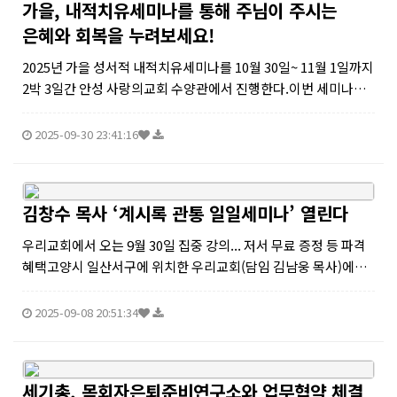
가을, 내적치유세미나를 통해 주님이 주시는
은혜와 회복을 누려보세요!
2025년 가을 성서적 내적치유세미나를 10월 30일~ 11월 1일까지
2박 3일간 안성 사랑의교회 수양관에서 진행한다.이번 세미나는
“네가 살아나리라!”라는 주제로, 총 13개의 내적치유 과정을 통해
참가자들이 내면의 상처를 직면하고, 하나님의 말씀 안에서 진정
2025-09-30 23:41:16
한 회...
김창수 목사 ‘계시록 관통 일일세미나’ 열린다
우리교회에서 오는 9월 30일 집중 강의... 저서 무료 증정 등 파격
혜택고양시 일산서구에 위치한 우리교회(담임 김남웅 목사)에서
오는 9월 30일, 김창수 목사(은혜로교회 담임)가 ‘계시록 관통 일
일세미나’를 개최한다.이번 세미나는 은혜로교회 교육기관 ‘알지
2025-09-08 20:51:34
니 성경...
세기총, 목회자은퇴준비연구소와 업무협약 체결