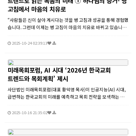
트렌드로 읽는 복음의 미래 ① 하나님의 증거- 병
고침에서 마음의 치유로
“사람들은 신이 살아 계시다는 것을 병 고침과 성공을 통해 경험했
습니다. 그런데 이제는 병 고침이 마음의 치유로 바뀌고 있습니
다.”미래학자 최윤식 박사는 최근 미래목회포럼 강연에서 이렇게
말하며, 한국교회가 복음의 본질을 새롭게 해석해야 할 전환점에
2025-10-24 02:39:13
서 있다고 진단했다...
미래목회포럼, AI 시대 ‘2026년 한국교회
트렌드와 목회계획’ 제시
사단법인 미래목회포럼(대표 황덕영 목사)이 인공지능(AI) 시대,
급변하는 한국교회의 미래를 예측하고 목회 전략을 모색하는 자
리를 마련한다.미래목회포럼은 오는 10월 23일 오전 10시 30분
한국교회100주년기념관 그레이스홀에서 ‘2026년 한국교회 트렌
2025-10-16 21:35:02
드와 목회계획...