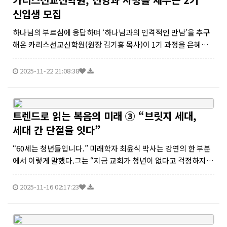
신입생 모집
하나님의 부르심에 응답하며 ‘하나님과의 인격적인 만남’을 추구
해온 카리스선교신학원(원장 김기홍 목사)이 1기 과정을 은혜롭
게 마치고, 이제 새로운 부르심의 여정을 이어갈 2기 신입생 모집
을 시작했다.카리스선교신학원은 미국 오이코스대학교(Oikos U
2025-11-22 21:08:38
niversity)와...
트렌드로 읽는 복음의 미래 ③ “브릿지 세대,
세대 간 단절을 잇다”
“60세는 청년들입니다.” 미래학자 최윤식 박사는 강연의 한 부분
에서 이렇게 말했다.그는 “지금 교회가 청년이 없다고 걱정하지
만, 사실은 50대와 60대가 가장 역동적인 세대”라며, “이들을 단
순히 나이 든 교인으로 보지 말고, 교회의 새로운 에너지원으로 봐
2025-11-16 02:17:23
야 한다”고...