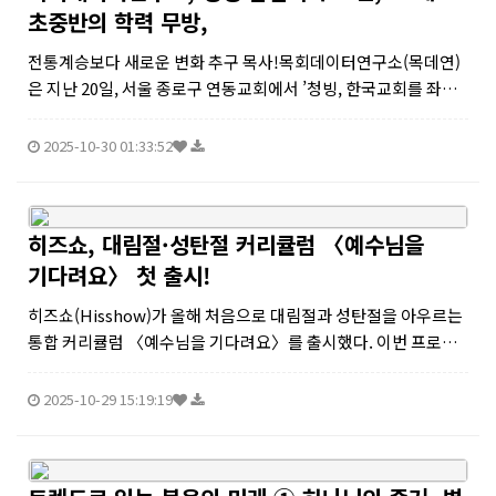
초중반의 학력 무방,
전통계승보다 새로운 변화 추구 목사!목회데이터연구소(목데연)
은 지난 20일, 서울 종로구 연동교회에서 ’청빙, 한국교회를 좌우
한다‘를 주제로 하는 세미나를 개최했다.현재 한국의 베이비부머
세대(1955~1963년)는 695만 명(전체 인구의 13.6%)인데, 목사
2025-10-30 01:33:52
은퇴...
히즈쇼, 대림절·성탄절 커리큘럼 〈예수님을
기다려요〉 첫 출시!
히즈쇼(Hisshow)가 올해 처음으로 대림절과 성탄절을 아우르는
통합 커리큘럼 〈예수님을 기다려요〉를 출시했다. 이번 프로그
램은 단순한 예배 자료를 넘어, 대림절 4주와 성탄절까지 총 5주간
특별하게 진행할 수 있는 예배·공과·발표회가 하나의 콘셉트로
2025-10-29 15:19:19
연결된 완성형 ...