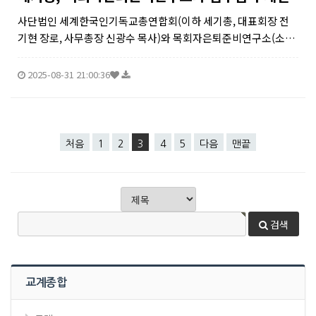
사단법인 세계한국인기독교총연합회(이하 세기총, 대표회장 전
기현 장로, 사무총장 신광수 목사)와 목회자은퇴준비연구소(소장
김남순)가 지난 25일 서울시 종로구 소재 세기총 본부 회의실에서
소속 목회자들의 건강한 노후와 재정 안정을 지원하기 위한 상호
2025-08-31 21:00:36
협력 협약을 체결했다...
처음
1
2
3
4
5
다음
맨끝
검색
교계종합