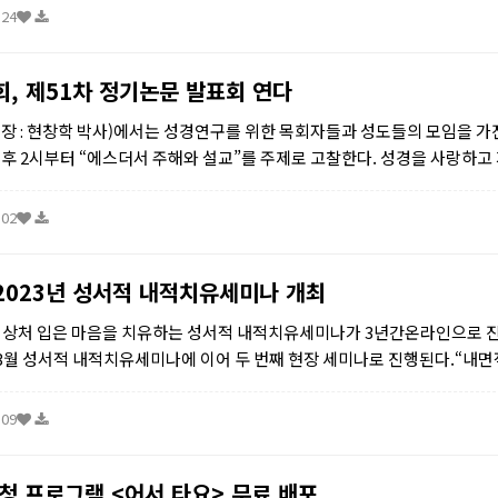
:24
, 제51차 정기논문 발표회 연다
 : 현창학 박사)에서는 성경연구를 위한 목회자들과 성도들의 모임을 가진
 오후 2시부터 “에스더서 주해와 설교”를 주제로 고찰한다. 성경을 사랑하고
자와 성도들은 누구나 다 참여할 수 있다. 신반포중앙교...
:02
 2023년 성서적 내적치유세미나 개최
 상처 입은 마음을 치유하는 성서적 내적치유세미나가 3년간온라인으로 
해 3월 성서적 내적치유세미나에 이어 두 번째 현장 세미나로 진행된다.“내면
지 않고는 건강한 자아상과 영성을 가질 수 없고, 풍성한 그리...
:09
청 프로그램 <어서 타요> 무료 배포