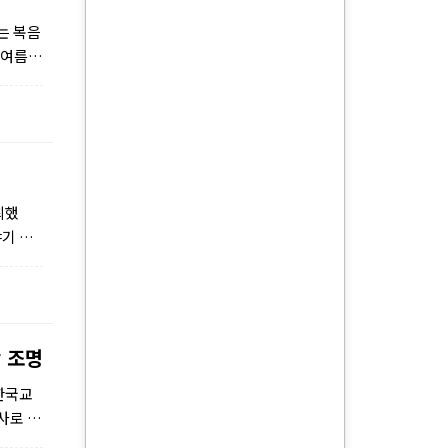
는 복음
 여름성
최했
기 한
 조명
.한국교
사로 보