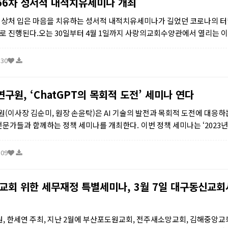
56차 성서적 내적치유세미나 개최
 상처 입은 마음을 치유하는 성서적 내적치유세미나가 길었던 코로나의 터
으로 진행된다.오는 30일부터 4월 1일까지 사랑의교회수양관에서 열리는 이
라인에서 대면으로 2박 3일간 총 13개 과정이 진행된다.&...
:30
원, ‘ChatGPT의 목회적 도전’ 세미나 연다
이사장 김순미, 원장 손윤탁)은 AI 기술의 발전과 목회적 도전에 대응하
전문가들과 함께하는 정책 세미나를 개최한다. 이번 정책 세미나는 ‘2023년
미나’로, 오는 4월 11일 오후 2시, 장소...
:09
교회 위한 세무재정 특별세미나, 3월 7일 대구동신교회
원, 한세연 주최, 지난 2월에 부산포도원교회, 전주새소망교회, 김해중앙교