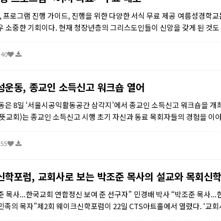
 프로그램 진행 가이드, 진행을 위한 다양한 서식 무료 제공 여름성경학교
매우 소중한 기회이다. 현재 청장년층의 그리스도인들이 신앙을 갖게 된 것도
학교 행사의 역할이 컸다. 하지만 우리 아이들이...
:40
운동, 종교인 소득신고 워크숍 열어
은 8일 ‘서울시공익활동공간 삼각지’에서 종교인 소득신고 워크숍을 개
주뜻교회)는 종교인 소득신고 시행 초기 자신과 동료 목회자들의 경험을 이야
지 않은 문제점들을 지적했다. 교회 내부의 문제로는 파악...
:55
신학포럼, 교회사로 보는 박조준 목사의 설교와 목회신학
 목사...한국교회 연합정신 보여 준 선구자” 민경배 박사 “박조준 목사..
 민족의 목자”제2회 웨이크신학포럼이 22일 CTS아트홀에서 열렸다. ‘교회
교와 목회신학’을 주제로 열린 이날 신...