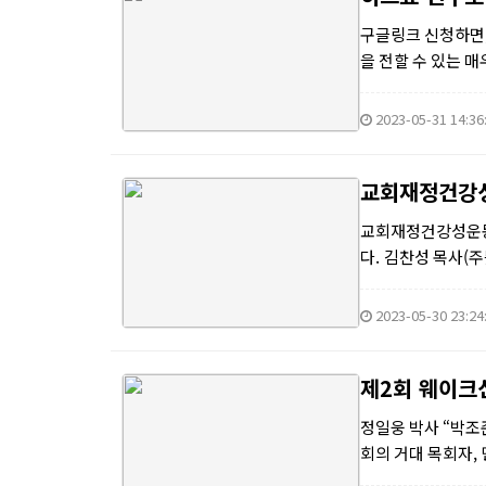
구글링크 신청하면,
을 전할 수 있는 
경학교와 같은 주일
2023-05-31 14:36
교회재정건강성
교회재정건강성운동
다. 김찬성 목사(
후 아직까지 개선되
2023-05-30 23:24
제2회 웨이크
정일웅 박사 “박조준
회의 거대 목회자,
는 박조준 목사의 설