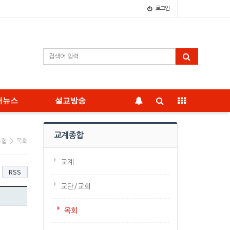
로그인
어뉴스
설교방송
교계종합
종합 > 목회
교계
RSS
교단/교회
목회