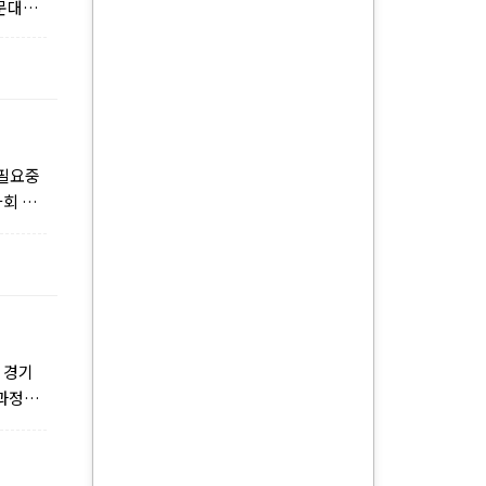
(문대원
‘필요중
사회 소
 경기
 과정의