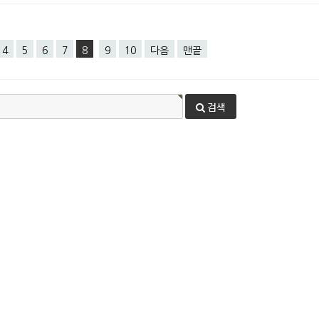
4
5
6
7
8
9
10
다음
맨끝
검색