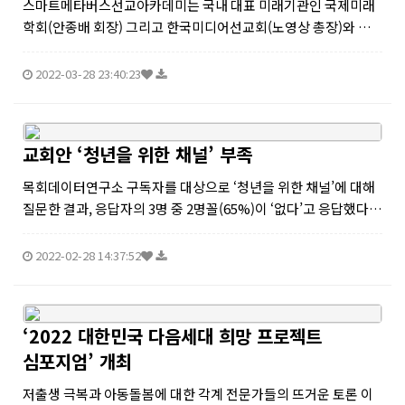
스마트메타버스선교아카데미는 국내 대표 미래기관인 국제미래
학회(안종배 회장) 그리고 한국미디어선교회(노영상 총장)와 미
래목회포럼(이상대 대표목사)이 함께 100만 스마트메타버스 선
교사 양성을 목표로 1기 ‘스마트 메타버스 목회·선교 과정’을 실시
2022-03-28 23:40:23
한다. 이번 교육...
교회안 ‘청년을 위한 채널’ 부족
목회데이터연구소 구독자를 대상으로 ‘청년을 위한 채널’에 대해
질문한 결과, 응답자의 3명 중 2명꼴(65%)이 ‘없다’고 응답했다.
‘있다’는 응답은 28%로 나타났다. 많은 청년들이 교회를 떠나고
있는 현실에서 청년들의 의견을 반영할 수 있는 공식적인 채널의
2022-02-28 14:37:52
부재가...
‘2022 대한민국 다음세대 희망 프로젝트
심포지엄’ 개최
저출생 극복과 아동돌봄에 대한 각계 전문가들의 뜨거운 토론 이