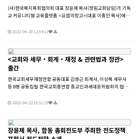
(사)한국복지목회협의회 대표 장윤제 목사(청림교회담임)가 기독
교 커뮤니티형 교육플랫폼 <요셉의창고>(대표 이종민 목사)에
서 21일 한국교회 다음세대 살리기 위한 대안으로 교회내 지역사
회 열린학교(COS) 사역을 소개했다.&...
2022-04-23 12:54:11
<교회와 세무‧회계‧재정 & 관련법과 정관>
출간
한국교회세무재정연합 공동대표 김영근 회계사, 이상복 세무사
등 8명 공동집필 한국교회총연합 종교인과세대응위원회의 협력
단체로 설립하여 활동 중인 한국교 회세무재정연합(공동대표 김
영근, 이상복)은 영한세무법인과 함께 교회의 세무, 회계, 재정, 관
2022-04-22 15:51:15
련법 ...
장윤제 목사, 합동 총회전도부 주최한 전도정책
포럼서 전도전략 소개