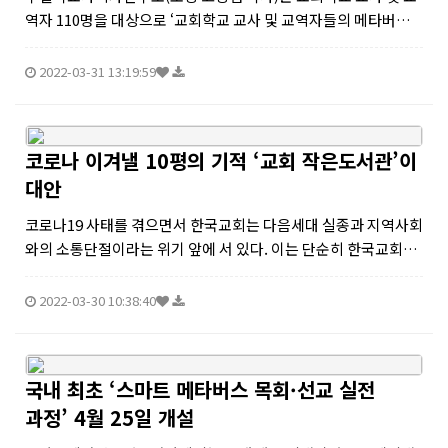
역자 110명을 대상으로 ‘교회학교 교사 및 교역자들의 메타버스
인식 설문조사’를 지난 1월 28일부터 2월 6일까지 실시했다. 메타
베스를 활용해 기독교교육 혹은 교회학교교육에 적용하는데 생각
2022-03-31 13:19:59
을 묻는...
코로나 이겨낼 10평의 기적 ‘교회 작은도서관’이
대안
코로나19 사태를 겪으면서 한국교회는 다음세대 실종과 지역사회
와의 소통단절이라는 위기 앞에 서 있다. 이는 단순히 한국교회의
쇠퇴를 넘어 한국교회의 생존까지 걱정해야 한다. 이런 상황에서
(사)한국복지목회협의회 장윤제 대표는 지역사회와 소통을 이루
2022-03-30 10:38:40
고, 더 나아가 다음세...
국내 최초 ‘스마트 메타버스 목회·선교 실전
과정’ 4월 25일 개설