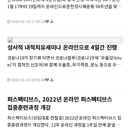
1월 17부터 19일까지 온라인으로춘천성시화운동 50주년을 맞이
해서 춘천성시화운동본부(이사장 이수형목사)는 춘천지역 전도
제자훈련을 위해 한국CCC(대표 박성민목사) EDI(전도제자훈련
2022-01-10 17:05:22
원)와 함...
성서적 내적치유세미나 온라인으로 4일간 진행
코로나19가 장기화 되면서 코로나블루(코로나19’와 ‘우울감(blu
e)’이 합쳐진 신조어)와 함께 우울증, 무기력증, 분노 등으로 우리
주위에 신경정신과 치료를 받는 사람들이 현저하게 늘고 있다.건
강보험심사평가원의 '연도별 연령대별 우울증 환자 현황' 자료에
2022-01-10 16:56:44
따르면 지...
퍼스펙티브스, 2022년 온라인 퍼스펙티브스
집중훈련과정 개강
퍼스펙티브스(상임대표 한철호) 2022년 온라인 퍼스펙티브스 집
중훈련과정이 개강한다. 12주 온라인 과정을 1주일 만에 끝낼 수