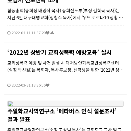
합동총회(총회장 배광식 목사) 총회전도부(부장 김학목 목사)는
지난 6일 대구대명교회(장창수 목사)에서 ‘위드 코로나19 상황 속
에서도 현장전도 가능하다’라는 주제로 전도 전략을 공유하는 총
회전도정책 포럼을 현장과 줌으로 개최했다. 이날 강사로 나선 한
2022-04-11 11:37:20
국복지목회협의회 ...
‘2022년 상반기 교회성폭력 예방교육’ 실시
교회성폭력 예방 및 사건 발생 시 대처방안기독교반성폭력센터
(실장 박신원)는 목회자, 목사후보생, 신학생을 위한 ‘2022년 상반
기 교회성폭력 예방교육’을 실시한다.상반기 교회성폭력 예방교
육은 4월 4일 월요일 오후 2시에 실시할 예정이다. 교육 신청은 bi
2022-03-31 13:36:56
t.ly/교회...
주일학교사역연구소 ‘메타버스 인식 설문조사’
결과 발표
주일학교사역자연구소(소장 고상범 목사)는 교회학교 교사 및 교