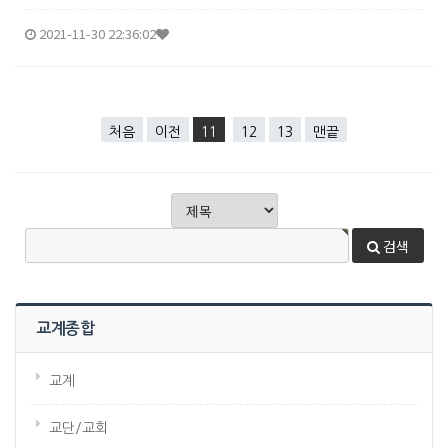
있는 온라인 퍼스펙티브스 집중훈련과정은 12주간의 시간을 내기
힘들거나 상황이 되지 않는 목회자, 선교사, 직장인, 선교단체 리
2021-11-30 22:36:02
더,...
처음
이전
11
12
13
맨끝
검색
교계종합
교계
교단/교회