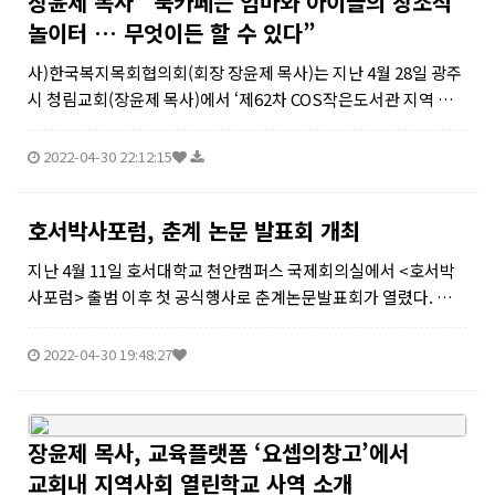
장윤제 목사 “북카페는 엄마와 아이들의 창조적
놀이터 … 무엇이든 할 수 있다”
사)한국복지목회협의회(회장 장윤제 목사)는 지난 4월 28일 광주
시 청림교회(장윤제 목사)에서 ‘제62차 COS작은도서관 지역 사
회 열린목회 1일 무료 세미나’를 성황리에 개최했다. 이날 세미나
에는 서울, 강원도, 세종시, 대전, 대구 등 전국에서 교회 부흥의 돌
2022-04-30 22:12:15
파구를...
호서박사포럼, 춘계 논문 발표회 개최
지난 4월 11일 호서대학교 천안캠퍼스 국제회의실에서 <호서박
사포럼> 출범 이후 첫 공식행사로 춘계논문발표회가 열렸다. 코로
나로 방역지침에 따른 제한 인원의 대면방식과 Zoom을 통한 온
라인 방식으로 개최된 이번 행사는 여러 대학에서 뜨거운 관심과
2022-04-30 19:48:27
질의응답으...
장윤제 목사, 교육플랫폼 ‘요셉의창고’에서
교회내 지역사회 열린학교 사역 소개