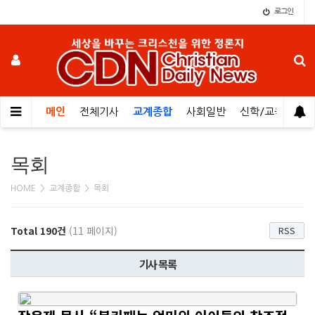
로그인
메인
전체기사
교계종합
사회일반
신학/교육
오
목회
HOME > 교계종합 > 목회
Total 190건
(11 페이지)
RSS
기사 목록