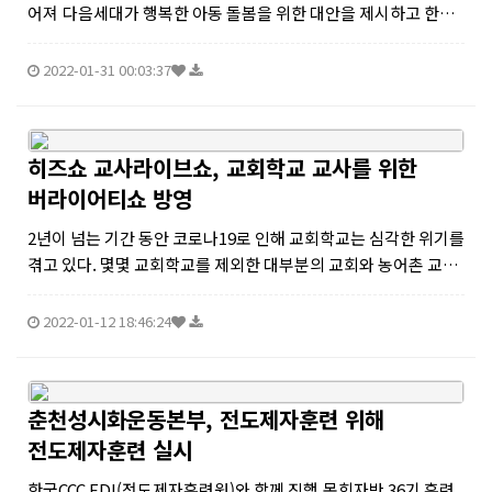
어져 다음세대가 행복한 아동 돌봄을 위한 대안을 제시하고 한국
교회의 참여를 호소주요 정당 대선 캠프와 국회에 정책제안서 전
달 예정 CTS다음세대운동본부(공동 총재 감경...
2022-01-31 00:03:37
히즈쇼 교사라이브쇼, 교회학교 교사를 위한
버라이어티쇼 방영
2년이 넘는 기간 동안 코로나19로 인해 교회학교는 심각한 위기를
겪고 있다. 몇몇 교회학교를 제외한 대부분의 교회와 농어촌 교회
들은 새로운 시대 적응과 교사교육의 방향성을 깊이 고민하고 있
다. 무엇보다 중요한 교사들을 어떻게 교육하고 이끌어야 할지 막
2022-01-12 18:46:24
연한 상황이다. ...
춘천성시화운동본부, 전도제자훈련 위해
전도제자훈련 실시
한국CCC EDI(전도제자훈련원)와 함께 진행 목회자반 36기 훈련