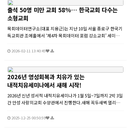
출석 50명 미만 교회 58%… 한국교회 다수는
소형교회
목회데이터연구소(대표 지용근)는 지난 10일 서울 종로구 한국기
독교회관 조에홀에서 ‘제4차 목회데이터 포럼 강소교회’ 세미나를
개최했다. 이번 포럼은 출석교인 50명 미만 교회를 의미하는 ‘강소
교회’를 주제로, 소형교회가 단순히 작은 교회에 머무르지 않고 어
2026-02-11 13:40:45
떻게 ‘작지...
2026년 영성회복과 치유가 있는
내적치유세미나에서 새해 시작!
2026년 신년 성서적 내적치유세미나가 1월 5일~7일까지 2박 3일
간 안성 사랑의교회 수양관에서 진행한다.새해 꼭두새벽 열리는
성서적 내적치유세미나는 “내 마음속에 울고 있는 내가 있어
요!”라는 주제로, 총 13개의 내적치유 과정을 통해 참가자들이 내
2025-12-25 00:50:59
면의 상처를 직면...