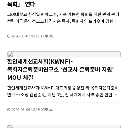
목회」 연다
고려대학교 한성열 명예교수, 지속 가능한 목회를 위한 관계 관리
전략미국 동양선교교회 김지훈 목사, 목회자의 트라우마 경험과
회복횃불트리니티신학대학원대학교 최은영 교수, 하나님 앞에 서
는 건강한 목회자 가정“목회자 ∙ 사모 ∙ 교회 리더 등 현장의 고민
2026-03-07 02:11:17
공유하며 구체적...
한인세계선교사회(KWMF)-
목회자은퇴준비연구소 ‘선교사 은퇴준비 지원’
MOU 체결
한인세계선교사회(KWMF, 대표회장 송상천)와 목회자은퇴준비
연구소(소장 김남순)는 지난 3일, 전 세계에서 사역 중인 한인 선
교사들의 행복한 노후와 재정 안정을 지원하기 위한 업무협약(M
OU)을 체결했다고 밝혔다.이번 협약은 평생을 해외 선교 현장에
2026-03-06 12:59:06
서 헌신해 온 선교사...