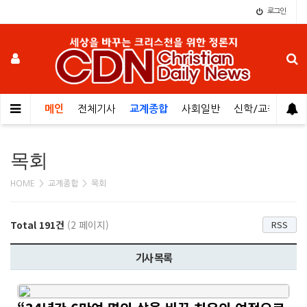
로그인
메인
전체기사
교계종합
사회일반
신학/교육
오
목회
HOME > 교계종합 > 목회
Total 191건
(2 페이지)
RSS
기사 목록