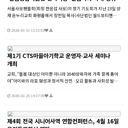
서울사모횃불회(회장 한윤섭 사모)의 정기 기도회가 지난 23일 양
재 온누리교회 화평홀에서 장헌일 목사(사단법인 월드뷰티핸즈
이사장, 신생명나무교회)를 초청해 ‘3월 27일 돌봄통합지원법 전
국시행에 따른 돌봄목회’ 고독생프로젝트 지역 돌봄(커뮤니티 케
2026-03-31 13:15:50
어) 사례를 소개 받...
제1기 CTS마을아기학교 운영자∙교사 세미나
개최
교회, “돌봄 대상인 아이뿐 아니라 3040양육자와 가족 함께 품어
야”아이와의 라포 형성과 정서적 안전 ∙ 오감 활동과 사회성 발달
등 커리큘럼 소개아기학교 개소 시 아이행복터 현판 제공과 자격
증 수여도∙∙∙대한민국 저출생과 인구 위기 극복을 위해 지난 20여
2026-03-25 14:37:05
년간 전...
제4회 전국 시니어사역 연합컨퍼런스, 4월 16일