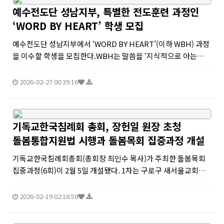
예수전도단 성남지부, 특별한 전도훈련 과정인
‘WORD BY HEART’ 학생 모집
예수전도단 성남지부에서 ‘WORD BY HEART’(이하 WBH) 과정
을 이수할 학생을 모집한다.WBH는 말씀을 ‘지식적으로 아는
것‘에 머무르지 않고, 성경 말씀속으로 들어가 직접 목격한 증인의
입장이 되어서 예수님과 접촉하고 이해하면서, 텍스트를 마음에
2026-02-27 00:39:16
새기는 방식...
기독교한국침례회 총회, 장헌일 원장 초청
돌봄통합지원법 시행과 돌봄목회 집중과정 개설
기독교한국침례회총회(총회장 최인수 목사)가 주최한 돌봄목회
집중과정(6회)이 2월 5일 개설됐다. 1차는 구로구 새서울교회에
서 장헌일 박사(한국공공정책개발연구원장, 신생명나무교회 목
사)를 초청해 ‘돌봄통합지원법 시행에 따른 돌봄목회’ 정책 포럼을
2026-02-19 02:16:58
통해 통합돌봄모델을 커...