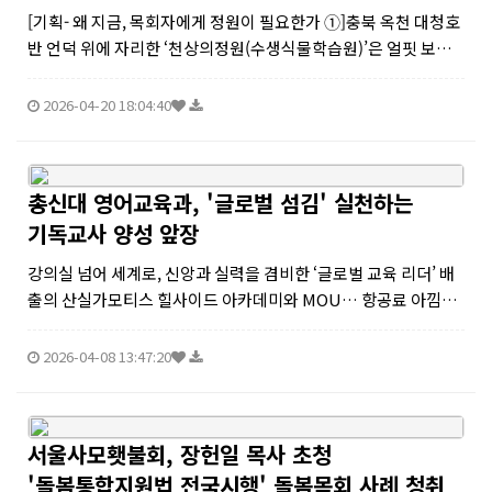
[기획- 왜 지금, 목회자에게 정원이 필요한가 ➀]충북 옥천 대청호
반 언덕 위에 자리한 ‘천상의정원(수생식물학습원)’은 얼핏 보면
아름다운 민간정원이다. 그러나 이 공간의 시작은 조경이나 관광
이 아니었다. 주서택 목사에게 천상의정원은 먼저 지친 사람들, 특
2026-04-20 18:04:40
히 번아웃된 ...
총신대 영어교육과, '글로벌 섬김' 실천하는
기독교사 양성 앞장
강의실 넘어 세계로, 신앙과 실력을 겸비한 ‘글로벌 교육 리더’ 배
출의 산실가모티스 힐사이드 아카데미와 MOU… 항공료 아낌없
는 지원으로 학생들 꿈 응원총신대학교 영어교육과가 기독교 정
신을 바탕으로 한 참된 글로벌 교육자 양성에 박차를 가하며 대학
2026-04-08 13:47:20
가에 깊은 감동을 주고...
서울사모횃불회, 장헌일 목사 초청
'돌봄통합지원법 전국시행' 돌봄목회 사례 청취