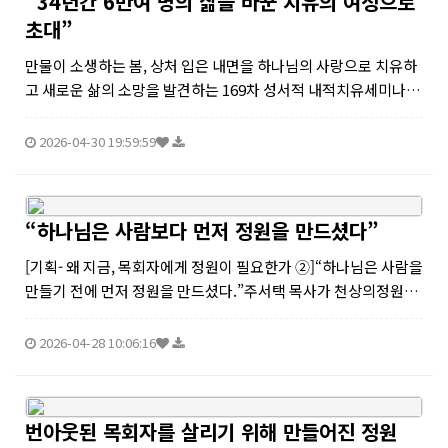
“34년간 6만여 명의 삶을 바꾼 치유의 여정으로
초대”
만물이 소생하는 봄, 상처 입은 내면을 하나님의 사랑으로 치유하
고 새로운 삶의 소망을 발견하는 169차 성서적 내적치유세미나가
“내 백성을 위로하라”라는 주제로 30일 진행됐다.갈등과 불안이
가득한 시대를 살아가는 현대인들에게 진정한 위로를 전하며, 억
2026-04-30 19:59:59
눌린 감정과 과거...
“하나님은 사람보다 먼저 정원을 만드셨다”
[기획- 왜 지금, 목회자에게 정원이 필요한가 ➁]“하나님은 사람을
만들기 전에 먼저 정원을 만드셨다.”주서택 목사가 천상의정원을
설명할 때 자주 꺼내는 이 문장은, 그가 왜 오랜 내적치유 사역 끝
에 ‘정원’이라는 공간에 주목하게 됐는지를 압축적으로 보여준다.
2026-04-28 10:06:16
그에게 ...
번아웃된 목회자를 살리기 위해 만들어진 정원