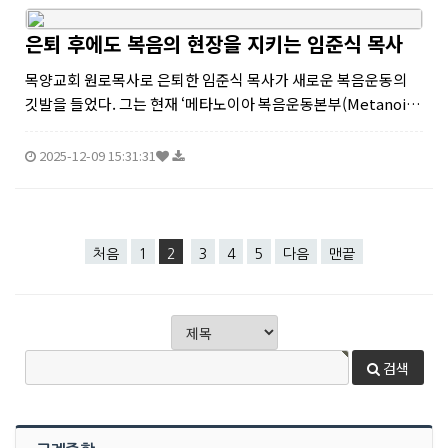
은퇴 후에도 복음의 현장을 지키는 임준식 목사
목양교회 원로목사로 은퇴한 임준식 목사가 새로운 복음운동의
깃발을 들었다. 그는 현재 ‘메타노이아 복음운동본부(Metanoia
Evangelical Movement Headquarters)’를 설립하고, 매주
수요일부터 금요일까지 정기적인 말씀 훈련과 전도 사역을 이어...
2025-12-09 15:31:31
처음
1
2
3
4
5
다음
맨끝
검색