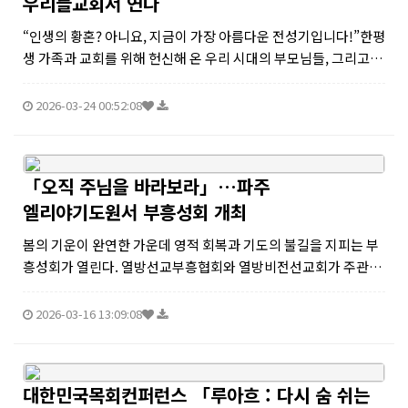
우리들교회서 연다
“인생의 황혼? 아니요, 지금이 가장 아름다운 전성기입니다!”한평
생 가족과 교회를 위해 헌신해 온 우리 시대의 부모님들, 그리고
'시니어'라는 이름으로 새로운 인생 2막을 맞이한 성도님들을 위
한 특별한 하루가 찾아온다.오는 4월 16일, 판교 우리들교회에서
2026-03-24 00:52:08
열리는 제4...
「오직 주님을 바라보라」…파주
엘리야기도원서 부흥성회 개최
봄의 기운이 완연한 가운데 영적 회복과 기도의 불길을 지피는 부
흥성회가 열린다. 열방선교부흥협회와 열방비전선교회가 주관하
는 이번 성회는 오는 3월 23일부터 26일까지 4일간 경기도 파주시
에 위치한 엘리야기도원에서 개최된다.이번 성회는 「오직 주님
2026-03-16 13:09:08
을 바라보라」라는 주제...
대한민국목회컨퍼런스 「루아흐 : 다시 숨 쉬는